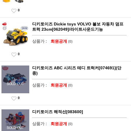
0
디키토이즈 Dickie toys VOLVO 볼보 자동차 덤프
트럭 23cm[062049]/라이트사운드기능
상품가 :
회원공개
(0)
0
디키토이즈 ABC 시리즈 테디 트럭커[074691](단
종)
상품가 :
회원공개
(0)
0
디키토이즈 해적선[083600]
상품가 :
회원공개
(0)