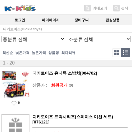
카테고리
검색
로그인
마이페이지
장바구니
관심상품
디키토이즈(Dickie toys)
최신순
낮은가격
높은가격
상품명
최다리뷰
1 - 20
디키토이즈 유니목 소방차[084782]
상품가 :
회원공개
(0)
0
디키토이즈 트럭시리즈(스페이스 미션 세트)
[076121]