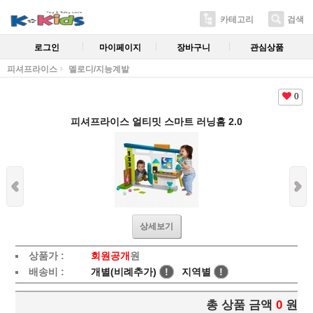
카테고리
검색
로그인
마이페이지
장바구니
관심상품
피셔프라이스
멜로디/지능계발
0
피셔프라이스 얼티밋 스마트 러닝홈 2.0
상세보기
상품가 :
회원공개
원
배송비 :
개별(비례추가)
!
지역별
!
총 상품 금액
0
원