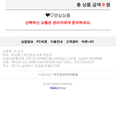
총 상품 금액
0
원
관심상품
선택하신 상품은 관리자에게 문의하세요.
상점정보
PC버젼
이용안내
고객센터
커뮤니티
상호명 : K-키즈
대표 : 박상훈 | 개인정보 보호 책임자 :
사업자등록번호 :132-22-24408 | 통신판매업신고번호 : 남양주 제0498호
전화 : Tel:031-511-4085, Fax:031-624-0117 | 팩스 : 031-624-0117
주소 : 경기도 남양주시 진접읍 진벌리 183
이용약관
|
개인정보처리방침
ⓒ All rights reserved.
Make
Shop