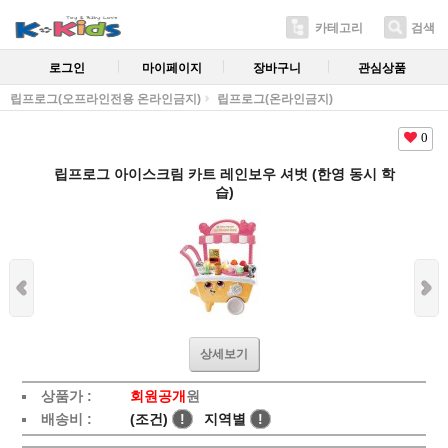
카테고리
검색
로그인
마이페이지
장바구니
관심상품
립프로그(오프라인전용 온라인금지)
립프로그(온라인금지)
0
립프로그 아이스크림 카트 레인보우 셔벗 (한영 동시 학
습)
상세보기
상품가 :
회원공개
원
배송비 :
(조건)
!
지역별
!