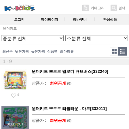
카테고리
검색
로그인
마이페이지
장바구니
관심상품
원더키드
최신순
낮은가격
높은가격
상품명
최다리뷰
1 - 9
원더키드 뽀로로 멜로디 큐브버스[332240]
상품가 :
회원공개
(0)
0
원더키드 뽀로로 리틀타운 - 마트[332011]
상품가 :
회원공개
(0)