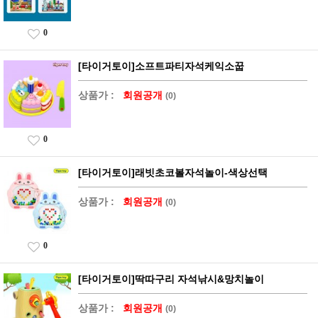
0
[타이거토이]소프트파티자석케익소꿉
상품가 :
회원공개
(0)
0
[타이거토이]래빗초코볼자석놀이-색상선택
상품가 :
회원공개
(0)
0
[타이거토이]딱따구리 자석낚시&망치놀이
상품가 :
회원공개
(0)