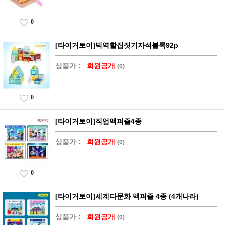
0
[타이거토이]빅역할집짓기자석블록92p
상품가 :
회원공개
(0)
0
[타이거토이]직업맥퍼즐4종
상품가 :
회원공개
(0)
0
[타이거토이]세계다문화 맥퍼즐 4종 (4개나라)
상품가 :
회원공개
(0)