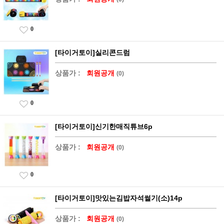
0
[타이거토이]실리콘드럼
상품가 :
회원공개
(0)
0
[타이거토이]신기한매직튜브6p
상품가 :
회원공개
(0)
0
[타이거토이]맛있는김밥자석썰기(소)14p
상품가 :
회원공개
(0)