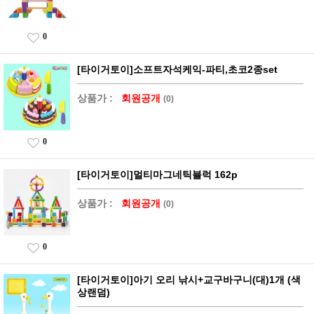
0
[타이거토이]소프트자석케익-파티,초코2종set
상품가 :
회원공개
(0)
0
[타이거토이]멀티마그네틱블럭 162p
상품가 :
회원공개
(0)
0
[타이거토이]아기 오리 낚시+교구바구니(대)1개 (색
상랜덤)