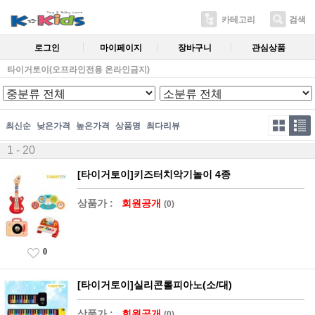
카테고리
검색
로그인
마이페이지
장바구니
관심상품
타이거토이(오프라인전용 온라인금지)
최신순
낮은가격
높은가격
상품명
최다리뷰
1 - 20
[타이거토이]키즈터치악기놀이 4종
상품가 :
회원공개
(0)
0
[타이거토이]실리콘롤피아노(소/대)
상품가 :
회원공개
(0)