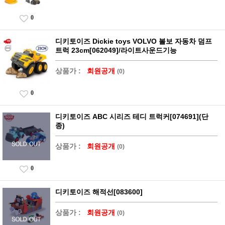
0
디키토이즈 Dickie toys VOLVO 볼보 자동차 덤프
트럭 23cm[062049]/라이트사운드기능
상품가 :
회원공개
(0)
0
디키토이즈 ABC 시리즈 테디 트럭커[074691](단
종)
상품가 :
회원공개
(0)
0
디키토이즈 해적선[083600]
상품가 :
회원공개
(0)