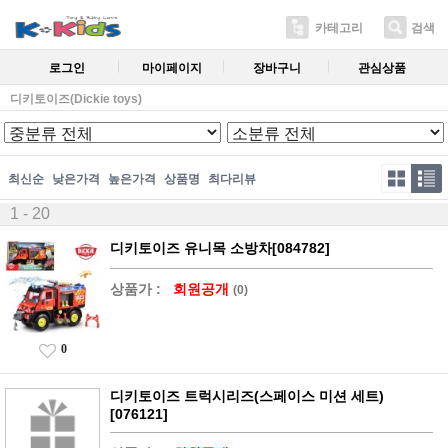
카테고리
검색
로그인
마이페이지
장바구니
관심상품
디키토이즈(Dickie toys)
최신순
낮은가격
높은가격
상품명
최다리뷰
1 - 20
디키토이즈 유니목 소방차[084782]
상품가 :
회원공개
(0)
0
디키토이즈 트럭시리즈(스페이스 미션 세트)
[076121]