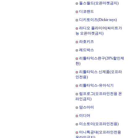
돌스월드(오픈마켓금지)
디코랜드
디키토이즈(Dickie toys)
라디오 플라이어(싸이트가
능 오픈마켓금지)
라호키즈
레드박스
리틀타익스완구(20%할인제
한)
리틀타익스 신제품(오프라
인전용)
리틀타익스-유아식기
립프로그(오프라인전용 온
라인금지)
맘스아이
미디어
미소토이(오프라인전용)
미니특공대(오프라인전용
온라인금지)