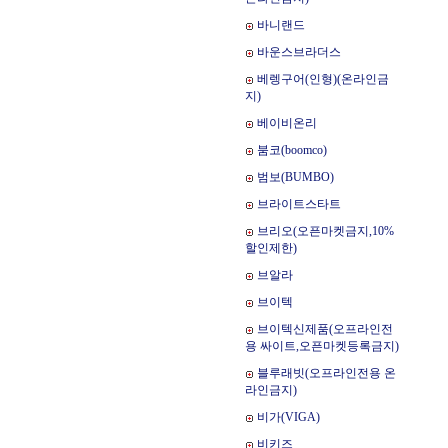
바니랜드
바운스브라더스
베렝구어(인형)(온라인금
지)
베이비온리
붐코(boomco)
범보(BUMBO)
브라이트스타트
브리오(오픈마켓금지,10%
할인제한)
브알라
브이텍
브이텍신제품(오프라인전
용 싸이트,오픈마켓등록금지)
블루래빗(오프라인전용 온
라인금지)
비가(VIGA)
비키즈