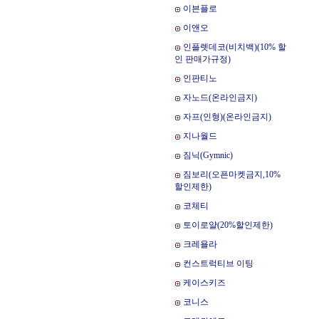
이븐플로
이앤오
인플렛데코(비치백)(10% 할
인 판매가규정)
인판티노
자노드(온라인금지)
자프(인형)(온라인금지)
지나월드
짐닉(Gymnic)
짐보리(오픈마켓금지,10%
할인제한)
코체티
토이로얄(20%할인제한)
크레욜라
컨스트럭티브 이팅
케이스키즈
코니스