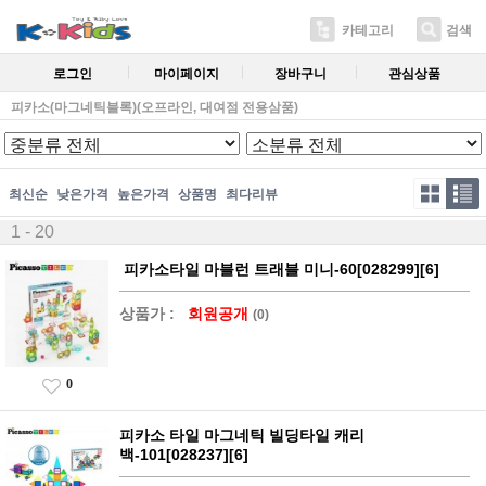
카테고리
검색
로그인
마이페이지
장바구니
관심상품
피카소(마그네틱블록)(오프라인, 대여점 전용삼품)
최신순
낮은가격
높은가격
상품명
최다리뷰
1 - 20
피카소타일 마블런 트래블 미니-60[028299][6]
상품가 :
회원공개
(0)
0
피카소 타일 마그네틱 빌딩타일 캐리
백-101[028237][6]